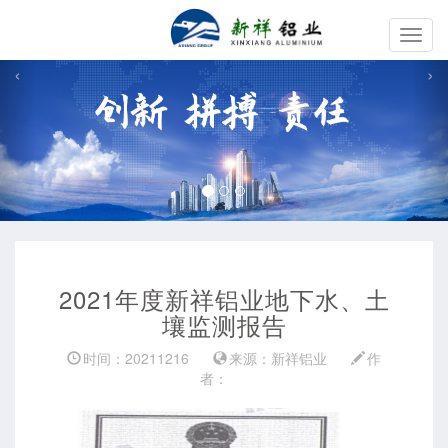
切
换
‹
›
导
航
2021年度新祥铝业地下水、土
壤监测报告
时间：20211216
来源：新祥铝业
作
者：